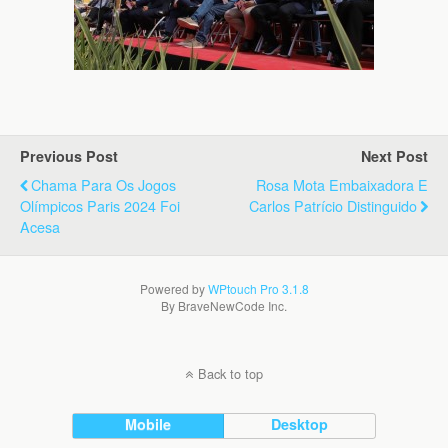
Previous Post
Next Post
Chama Para Os Jogos
Rosa Mota Embaixadora E
Olímpicos Paris 2024 Foi
Carlos Patrício Distinguido
Acesa
Powered by
WPtouch Pro 3.1.8
By BraveNewCode Inc.
Back to top
Mobile
Desktop