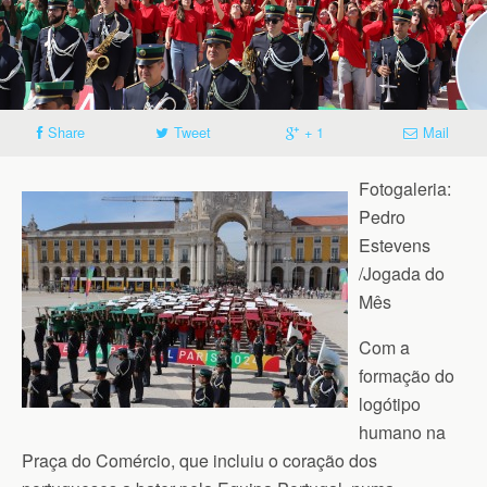
Share
Tweet
+ 1
Mail
Fotogaleria:
Pedro
Estevens
/Jogada do
Mês
Com a
formação do
logótipo
humano na
Praça do Comércio, que incluiu o coração dos