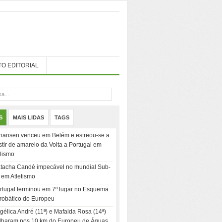
TO EDITORIAL
S
MAIS LIDAS
TAGS
hansen venceu em Belém e estreou-se a
stir de amarelo da Volta a Portugal em
clismo
tacha Candé impecável no mundial Sub-
 em Atletismo
rtugal terminou em 7º lugar no Esquema
robático do Europeu
gélica André (11ª) e Mafalda Rosa (14ª)
ilharam nos 10 km do Europeu de Águas