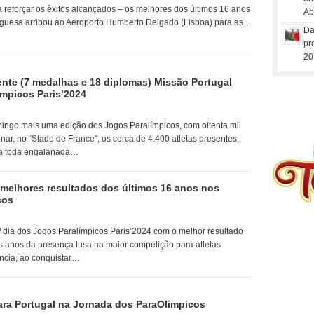
a reforçar os êxitos alcançados – os melhores dos últimos 16 anos
Ab
uguesa arribou ao Aeroporto Humberto Delgado (Lisboa) para as…
Da
pr
20
zente (7 medalhas e 18 diplomas) Missão Portugal
mpicos Paris’2024
ingo mais uma edição dos Jogos Paralímpicos, com oitenta mil
ar, no “Stade de France”, os cerca de 4.400 atletas presentes,
sa toda engalanada…
 melhores resultados dos últimos 16 anos nos
cos
º dia dos Jogos Paralímpicos Paris’2024 com o melhor resultado
s anos da presença lusa na maior competição para atletas
ência, ao conquistar…
ara Portugal na Jornada dos ParaOlimpicos