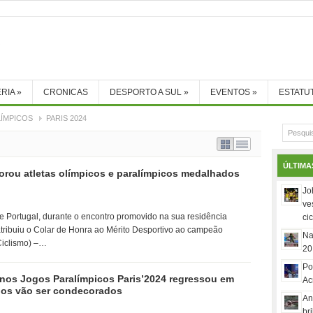
RIA
»
CRONICAS
DESPORTO A SUL
»
EVENTOS
»
ESTATU
ÍMPICOS
PARIS 2024
ÚLTIMA
rou atletas olímpicos e paralímpicos medalhados
Jo
ve
de Portugal, durante o encontro promovido na sua residência
ci
 atribuiu o Colar de Honra ao Mérito Desportivo ao campeão
Na
(Ciclismo) –…
20
Po
 nos Jogos Paralímpicos Paris’2024 regressou em
Ac
dos vão ser condecorados
An
br