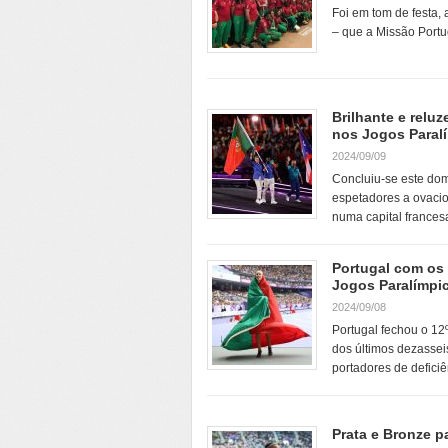
Foi em tom de festa, 
– que a Missão Port
Brilhante e relu
nos Jogos Paralí
2024/09/09
Concluiu-se este dom
espetadores a ovacion
numa capital france
Portugal com os
Jogos Paralímpi
2024/09/08
Portugal fechou o 12
dos últimos dezassei
portadores de defici
Prata e Bronze p