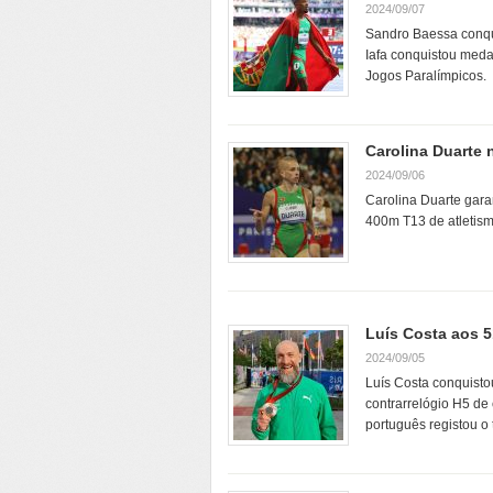
2024/09/07
Sandro Baessa conqui
Iafa conquistou meda
Jogos Paralímpicos.
Carolina Duarte 
2024/09/06
Carolina Duarte gara
400m T13 de atletism
Luís Costa aos 5
2024/09/05
Luís Costa conquisto
contrarrelógio H5 de 
português registou 