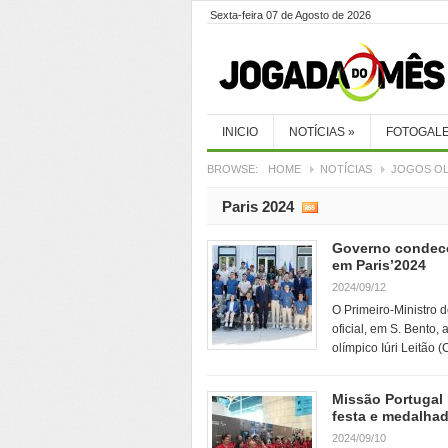
Sexta-feira 07 de Agosto de 2026
INICIO
NOTÍCIAS
»
FOTOGALE
BROWSE:
HOME
NOTÍCIAS
JOGOS OL
Paris 2024
Governo condeco
em Paris’2024
2024/09/12
O Primeiro-Ministro 
oficial, em S. Bento,
olímpico Iúri Leitão 
Missão Portugal
festa e medalha
2024/09/10