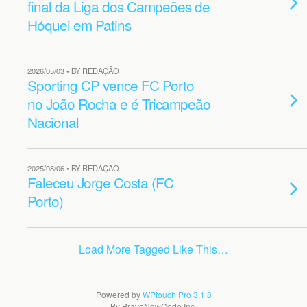
final da Liga dos Campeões de
Hóquei em Patins
2026/05/03 • BY REDAÇÃO
Sporting CP vence FC Porto
no João Rocha e é Tricampeão
Nacional
2025/08/06 • BY REDAÇÃO
Faleceu Jorge Costa (FC
Porto)
Load More Tagged Like This…
Powered by
WPtouch Pro 3.1.8
By BraveNewCode Inc.