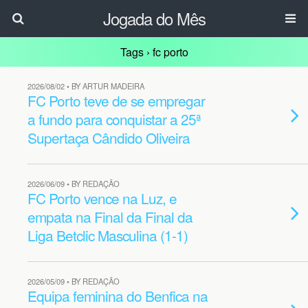
Jogada do Mês
Tags › fc porto
2026/08/02 • BY ARTUR MADEIRA
FC Porto teve de se empregar
a fundo para conquistar a 25ª
Supertaça Cândido Oliveira
2026/06/09 • BY REDAÇÃO
FC Porto vence na Luz, e
empata na Final da Final da
Liga Betclic Masculina (1-1)
2026/05/09 • BY REDAÇÃO
Equipa feminina do Benfica na