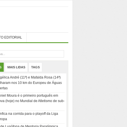
TO EDITORIAL
S
MAIS LIDAS
TAGS
gélica André (11ª) e Mafalda Rosa (14ª)
ilharam nos 10 km do Europeu de Águas
ertas
niel Moura é o primeiro português em
ova (hoje) no Mundial de Atletismo de sub-
nfica na corrida para o playoff da Liga
ropa
de Lusófona de Mentoria Paralímpica