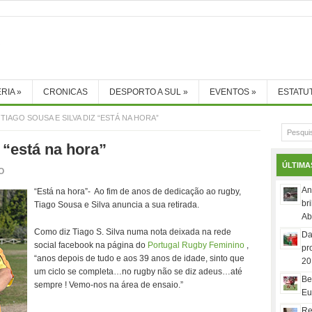
RIA
»
CRONICAS
DESPORTO A SUL
»
EVENTOS
»
ESTATU
TIAGO SOUSA E SILVA DIZ “ESTÁ NA HORA”
 “está na hora”
ÚLTIMA
O
An
“Está na hora”- Ao fim de anos de dedicação ao rugby,
br
Tiago Sousa e Silva anuncia a sua retirada.
Ab
Como diz Tiago S. Silva numa nota deixada na rede
Da
social facebook na página do
Portugal Rugby Feminino
,
pr
“anos depois de tudo e aos 39 anos de idade, sinto que
20
um ciclo se completa…no rugby não se diz adeus…até
Be
sempre ! Vemo-nos na área de ensaio.”
Eu
Re