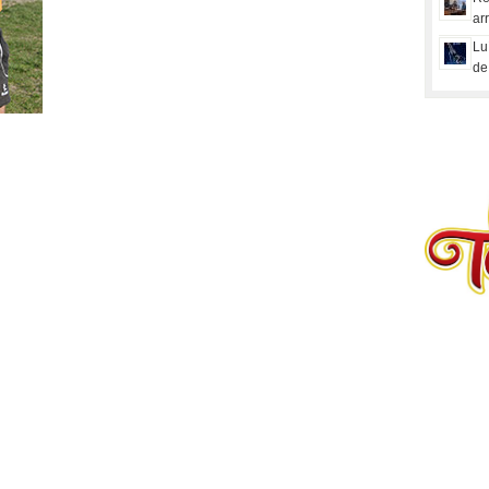
ar
Lu
de