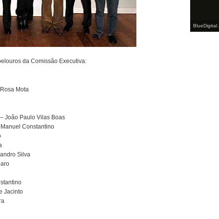
BlueDigital
e pelouros da Comissão Executiva:
o/Rosa Mota
– João Paulo Vilas Boas
é Manuel Constantino
o
a
eandro Silva
laro
stantino
e Jacinto
ra