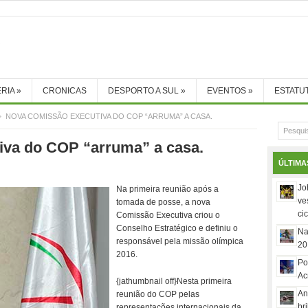
RIA
»
CRONICAS
DESPORTO A SUL
»
EVENTOS
»
ESTATU
NOVA COMISSÃO EXECUTIVA DO COP “ARRUMA” A CASA.
va do COP “arruma” a casa.
ÚLTIMA
Jo
Na primeira reunião após a
ve
tomada de posse, a nova
ci
Comissão Executiva criou o
Conselho Estratégico e definiu o
Na
responsável pela missão olímpica
20
2016.
Po
Ac
{jathumbnail off}Nesta primeira
An
reunião do COP pelas
br
representações internacionais da