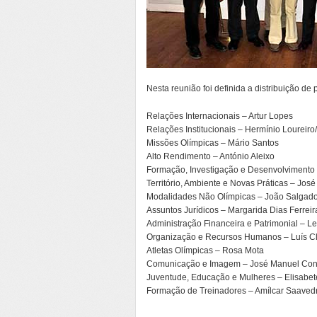
Nesta reunião foi definida a distribuição d
Relações Internacionais – Artur Lopes
Relações Institucionais – Hermínio Loureir
Missões Olímpicas – Mário Santos
Alto Rendimento – António Aleixo
Formação, Investigação e Desenvolvimento 
Território, Ambiente e Novas Práticas – Jos
Modalidades Não Olímpicas – João Salgad
Assuntos Jurídicos – Margarida Dias Ferreir
Administração Financeira e Patrimonial – L
Organização e Recursos Humanos – Luís C
Atletas Olímpicas – Rosa Mota
Comunicação e Imagem – José Manuel Con
Juventude, Educação e Mulheres – Elisabet
Formação de Treinadores – Amílcar Saaved