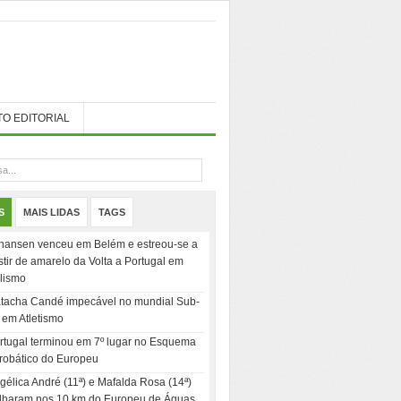
TO EDITORIAL
S
MAIS LIDAS
TAGS
hansen venceu em Belém e estreou-se a
stir de amarelo da Volta a Portugal em
clismo
tacha Candé impecável no mundial Sub-
 em Atletismo
rtugal terminou em 7º lugar no Esquema
robático do Europeu
gélica André (11ª) e Mafalda Rosa (14ª)
ilharam nos 10 km do Europeu de Águas