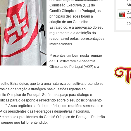
Ab
Comissão Executiva (CE) do
Comité Olímpico de Portugal, as
Da
principais decisões foram a
pr
criação de um Conselho
20
Estratégico, e a aprovação do seu
regulamento e a definição do
responsável pelas representações
internacionais.
Presentes também nesta reunião
da CE estiveram a Academia
Olímpica de Portugal (AOP) e a
elho Estratégico, que terá uma natureza consultiva, pretende ser
ixos de orientação estratégica nas questões ligadas ao
ité Olímpico de Portugal. Será um espaço para diálogo e
íticas para o desporto e reflectindo sobre o seu posicionamento
to”. A sua orgânica será de plenário, com reuniões semestrais e
, os presidentes das Federações desportivas nacionais,
 e pelos ex-presidentes do Comité Olímpico de Portugal. Poderão
 sempre que tal for entendido.