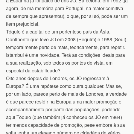
a Espanha já foi palco de uns JO: Barcelona, em 1992 (já
agora, de má memória para Portugal, na maior comitiva
de sempre que apresentou), o que, por si só, pode ser um
item prejudicial.
Tóquio é a capital de um portentoso país da Ásia,
Continente que teve JO em 2008 (Pequim) e 1988 (Seul),
temporalmente perto de mais, teoricamente, para repetir.
Istambul é uma novidade. Terá as condições ideais para
a sua realização, sob todos os pontos de vista, em
especial da estabilidade?
Oito anos depois de Londres, os JO regressam à
Europa? É uma hipótese como outra qualquer. Mas se,
por um lado, parece perto de mais de Londres, a verdade
é que parece residir na Europa uma maior promoção e
acompanhamento por parte das populações, podendo
aqui Tóquio (que também já conheceu os JO em 1964)
ter menos capacidade de promoção, pese embora à sua
volta tenha um elevado número de cidadãos de vários