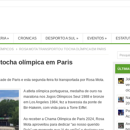
RIA
»
CRONICAS
DESPORTO A SUL
»
EVENTOS
»
ESTATU
ÍMPICOS
ROSA MOTA TRANSPORTOU TOCHA OLÍMPICA EM PARIS
tocha olímpica em Paris
ÚLTIMA
Jo
e de Paris e esta segunda-feira foi transportada por Rosa Mota.
ve
ci
A atleta olímpica portuguesa, medalha de ouro na
maratona nos Jogos Olímpicos Seul 1988 e bronze
Na
em Los Angeles 1984, fez a travessia da ponte de
20
Bir-Hakeim, com vista para a Torre Eiffel.
Po
Ac
Ao receber a Chama Olímpica de Paris 2024, Rosa
An
Mota aproveitou para dedicar “ao nosso querido
br