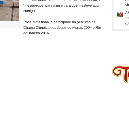
País” um momento que “é de união” e declarou ser
Ab
“inesquecível para mim e para quem esteve aqui
comigo”.
Da
pr
Rosa Mota tinha já participado no percurso da
20
Chama Olímpica dos Jogos de Atenas 2004 e Rio
de Janeiro 2016.