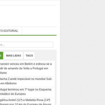
TO EDITORIAL
S
MAIS LIDAS
TAGS
hansen venceu em Belém e estreou-se a
stir de amarelo da Volta a Portugal em
clismo
tacha Candé impecável no mundial Sub-
 em Atletismo
rtugal terminou em 7º lugar no Esquema
robático do Europeu
gélica André (11ª) e Mafalda Rosa (14ª)
ilharam nos 10 km do Europeu de Águas