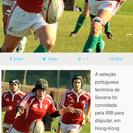
Share
Tweet
+ 1
Mail
A seleção
portuguesa
feminina de
Sevens foi
convidada
pela IRB para
disputar, em
Hong-Kong