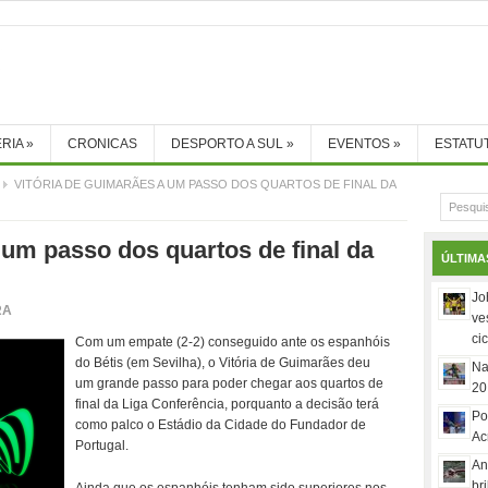
RIA
»
CRONICAS
DESPORTO A SUL
»
EVENTOS
»
ESTATU
VITÓRIA DE GUIMARÃES A UM PASSO DOS QUARTOS DE FINAL DA
 um passo dos quartos de final da
ÚLTIMA
Jo
RA
ve
ci
Com um empate (2-2) conseguido ante os espanhóis
do Bétis (em Sevilha), o Vitória de Guimarães deu
Na
um grande passo para poder chegar aos quartos de
20
final da Liga Conferência, porquanto a decisão terá
Po
como palco o Estádio da Cidade do Fundador de
Ac
Portugal.
An
br