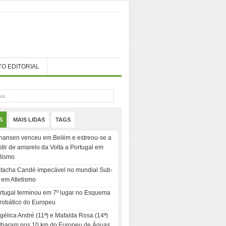
TO EDITORIAL
S
MAIS LIDAS
TAGS
hansen venceu em Belém e estreou-se a
stir de amarelo da Volta a Portugal em
clismo
tacha Candé impecável no mundial Sub-
 em Atletismo
rtugal terminou em 7º lugar no Esquema
robático do Europeu
gélica André (11ª) e Mafalda Rosa (14ª)
ilharam nos 10 km do Europeu de Águas