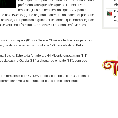
Ainda que os espanhóis tenham sido superiores nos
Ab
parâmetros das questões que ao futebol dizem
respeito (11-8 em remates, dos quais 7-2 para a
Da
de bola (53/37%) , que originou a abertura do marcador por parte
pr
, com isso, foi suprimindo algumas dificuldades que foram surgindo
20
 se verificou três minutos depois (51’) quando José Mendes
os minutos depois (81’) foi Nélson Oliveira a fechar o empate, no
o, bastando apenas um triunfo de 1-0 para afastar o Bétis.
Liga Betclic. Estrela da Amadora e Gil Vicente empataram (1-1),
os da casa, e Garcia (83’) a chegar ao empate (83’), com que
-8 em remates e com 57/43% de posse de bola, com 3-2 remates
ouberam dar a volta ao marcador e aos pontos partilhados.