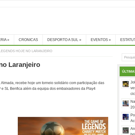
RIA
»
CRONICAS
DESPORTO A SUL
»
EVENTOS
»
ESTATU
LEGENDS HOJE NO LARANJEIRO
no Laranjeiro
ÚLTIMA
Jo
o, Almada, recebe hoje um torneio solidário com participação das
ve
P e SL Benfica além da equipa dos embaixadores da Play4
ci
Na
20
Po
Ac
An
br