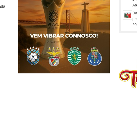
Ab
mada
Da
pr
20