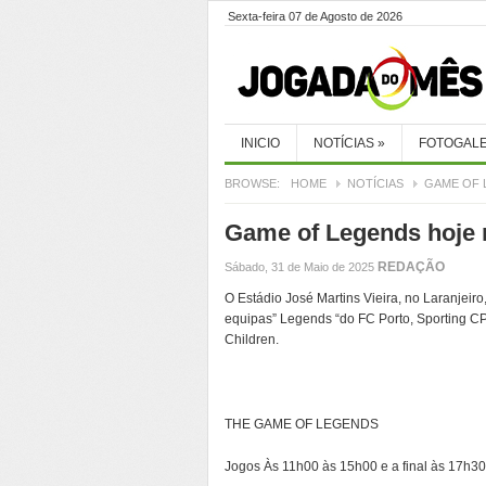
Sexta-feira 07 de Agosto de 2026
INICIO
NOTÍCIAS
»
FOTOGALE
BROWSE:
HOME
NOTÍCIAS
GAME OF 
Game of Legends hoje 
REDAÇÃO
Sábado, 31 de Maio de 2025
O Estádio José Martins Vieira, no Laranjeir
equipas” Legends “do FC Porto, Sporting C
Children.
THE GAME OF LEGENDS
Jogos Às 11h00 às 15h00 e a final às 17h30