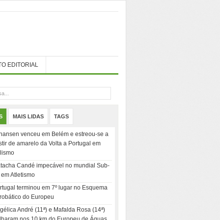
TO EDITORIAL
S
MAIS LIDAS
TAGS
hansen venceu em Belém e estreou-se a
stir de amarelo da Volta a Portugal em
clismo
tacha Candé impecável no mundial Sub-
 em Atletismo
rtugal terminou em 7º lugar no Esquema
robático do Europeu
gélica André (11ª) e Mafalda Rosa (14ª)
ilharam nos 10 km do Europeu de Águas