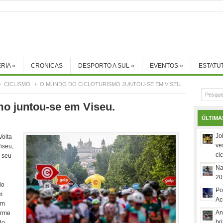
RIA
»
CRONICAS
DESPORTO A SUL
»
EVENTOS
»
ESTATU
CICLISMO
O MUNDO DO CICLOTURISMO JUNTOU-SE EM VISEU.
mo juntou-se em Viseu.
ÚLTIMA
Jo
Volta
ve
iseu,
ci
o seu
Na
20
do
Po
m
Ac
um
An
orme
br
do