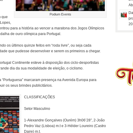
Ab
Da
Podium Events
m que
pr
 Lopes,
20
entrou para a história ao vencer a maratona dos Jogos Olímpicos
dalha de ouro olímpica para Portugal.
ndo os últimos quinze feitos em “roda livre”, ou seja cada
ade que pudesse desenvolver e serem os primeiros a chegar.
ortugal Continente esteve à disposição dos ciclo-desportistas
ande dia da sua modalidade de eleição, o ciclismo.
a “Portuguesa” marcaram presença na Avenida Europa para
ir os seus brindes publicitários.
CLASSIFICAÇÕES
Setor Masculino
1-Alexandre Gonçalves (Ourém) 3h06’28″, 2-João
Pedro Vaz (Lisboa) m.t e 3-Hélder Loureiro (Castro
Daire) m.t.