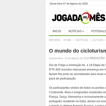
Sexta-feira 07 de Agosto de 2026
INICIO
NOTÍCIAS
»
FOTOGALE
BROWSE:
HOME
NOTÍCIAS
OUTRAS
O mundo do cicloturis
REDAÇÃO
Quarta-feira, 13 de Agosto de 2025
Dia de Folga a animação foi a 18 Etapa da 
RTP, 850 inscritos marcavam presença em V
faziam fila junto ao secretariado para levar 
pack de participação.
Os participantes vindos de todos os pontos 
Continente, Ilhas e emigrantes residentes e
França, Suiça, Alemanha e inclusivamente 
português residente na Índia, deram um en
colorido à célebre Avenida Europa, o palco 