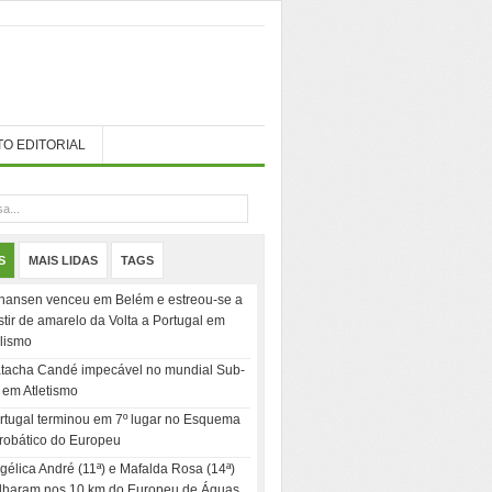
TO EDITORIAL
S
MAIS LIDAS
TAGS
hansen venceu em Belém e estreou-se a
stir de amarelo da Volta a Portugal em
clismo
tacha Candé impecável no mundial Sub-
 em Atletismo
rtugal terminou em 7º lugar no Esquema
robático do Europeu
gélica André (11ª) e Mafalda Rosa (14ª)
ilharam nos 10 km do Europeu de Águas