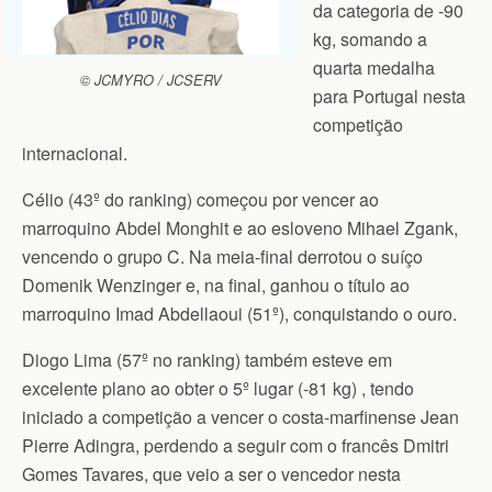
da categoria de -90
kg, somando a
quarta medalha
© JCMYRO / JCSERV
para Portugal nesta
competição
internacional.
Célio (43º do ranking) começou por vencer ao
marroquino Abdel Monghit e ao esloveno Mihael Zgank,
vencendo o grupo C. Na meia-final derrotou o suíço
Domenik Wenzinger e, na final, ganhou o título ao
marroquino Imad Abdellaoui (51º), conquistando o ouro.
Diogo Lima (57º no ranking) também esteve em
excelente plano ao obter o 5º lugar (-81 kg) , tendo
iniciado a competição a vencer o costa-marfinense Jean
Pierre Adingra, perdendo a seguir com o francês Dmitri
Gomes Tavares, que veio a ser o vencedor nesta