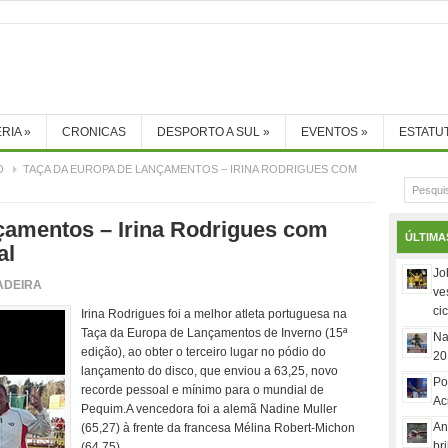
RIA
»
CRONICAS
DESPORTO A SUL
»
EVENTOS
»
ESTATU
O
TAÇA DA EUROPA DE LANÇAMENTOS – IRINA RODRIGUES COM
çamentos – Irina Rodrigues com
ÚLTIMA
al
Jo
ADEIRA
ve
ci
Irina Rodrigues foi a melhor atleta portuguesa na
Taça da Europa de Lançamentos de Inverno (15ª
Na
edição), ao obter o terceiro lugar no pódio do
20
lançamento do disco, que enviou a 63,25, novo
Po
recorde pessoal e mínimo para o mundial de
Ac
Pequim.
A vencedora foi a alemã Nadine Muller
An
(65,27) à frente da francesa Mélina Robert-Michon
br
(64,75).