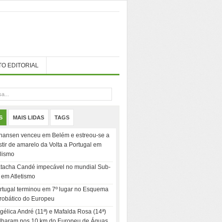
TO EDITORIAL
S
MAIS LIDAS
TAGS
hansen venceu em Belém e estreou-se a
stir de amarelo da Volta a Portugal em
clismo
tacha Candé impecável no mundial Sub-
 em Atletismo
rtugal terminou em 7º lugar no Esquema
robático do Europeu
gélica André (11ª) e Mafalda Rosa (14ª)
ilharam nos 10 km do Europeu de Águas