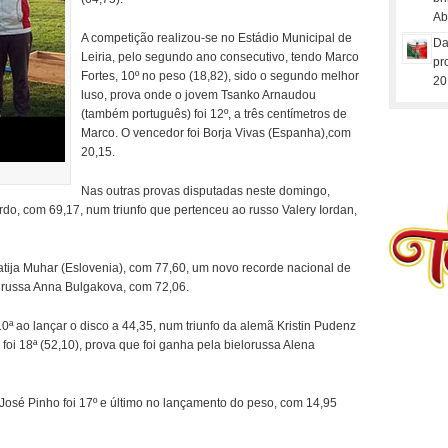
Ab
A competição realizou-se no Estádio Municipal de
Da
Leiria, pelo segundo ano consecutivo, tendo Marco
pr
Fortes, 10º no peso (18,82), sido o segundo melhor
20
luso, prova onde o jovem Tsanko Arnaudou
(também português) foi 12º, a três centímetros de
Marco. O vencedor foi Borja Vivas (Espanha),com
20,15.
Nas outras provas disputadas neste domingo,
do, com 69,17, num triunfo que pertenceu ao russo Valery Iordan,
tija Muhar (Eslovenia), com 77,60, um novo recorde nacional de
a russa Anna Bulgakova, com 72,06.
10ª ao lançar o disco a 44,35, num triunfo da alemã Kristin Pudenz
foi 18ª (52,10), prova que foi ganha pela bielorussa Alena
José Pinho foi 17º e último no lançamento do peso, com 14,95