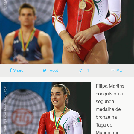
Share
Tweet
+ 1
Mail
Filipa Martins
conquistou a
segunda
medalha de
bronze na
Taça do
Mundo que