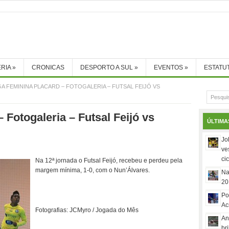
RIA
»
CRONICAS
DESPORTO A SUL
»
EVENTOS
»
ESTATU
GA FEMININA PLACARD – FOTOGALERIA – FUTSAL FEIJÓ VS
 Fotogaleria – Futsal Feijó vs
ÚLTIMA
Jo
ve
ci
Na 12ª jornada o Futsal Feijó, recebeu e perdeu pela
margem mínima, 1-0, com o Nun’Álvares.
Na
20
Po
Ac
Fotografias: JCMyro / Jogada do Mês
An
br