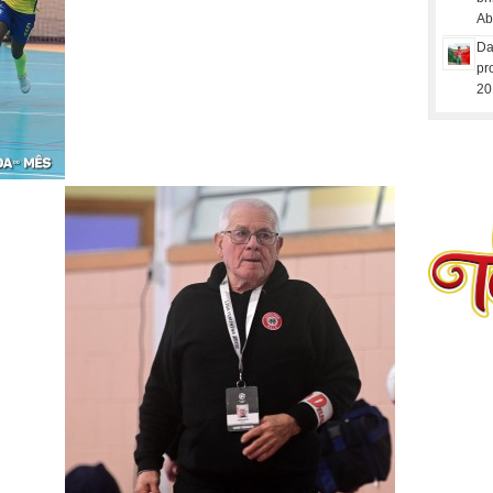
Ab
Da
pr
20