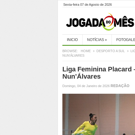
Sexta-feira 07 de Agosto de 2026
INICIO
NOTÍCIAS
»
FOTOGALE
BROWSE:
HOME
DESPORTO A SUL
LI
NUN’ÁLVARES
Liga Feminina Placard –
Nun’Álvares
REDAÇÃO
Domingo, 04 de Janeiro de 2026