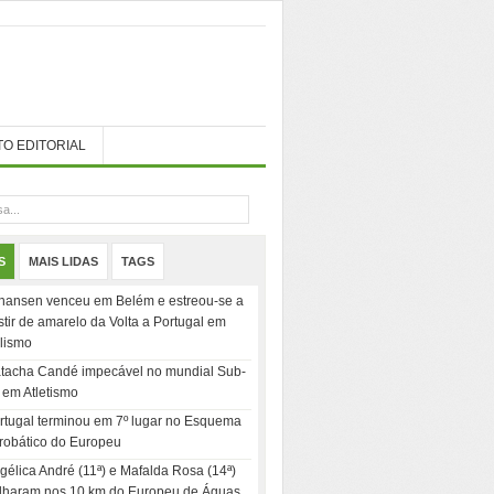
TO EDITORIAL
S
MAIS LIDAS
TAGS
hansen venceu em Belém e estreou-se a
stir de amarelo da Volta a Portugal em
clismo
tacha Candé impecável no mundial Sub-
 em Atletismo
rtugal terminou em 7º lugar no Esquema
robático do Europeu
gélica André (11ª) e Mafalda Rosa (14ª)
ilharam nos 10 km do Europeu de Águas