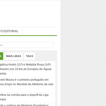
TO EDITORIAL
S
MAIS LIDAS
TAGS
gélica André (11ª) e Mafalda Rosa (14ª)
ilharam nos 10 km do Europeu de Águas
ertas
niel Moura é o primeiro português em
ova (hoje) no Mundial de Atletismo de sub-
nfica na corrida para o playoff da Liga
ropa
de Lusófona de Mentoria Paralímpica