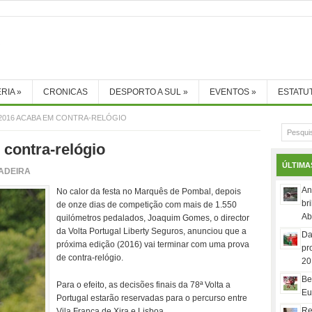
RIA
»
CRONICAS
DESPORTO A SUL
»
EVENTOS
»
ESTATU
 2016 ACABA EM CONTRA-RELÓGIO
 contra-relógio
ÚLTIMA
ADEIRA
An
No calor da festa no Marquês de Pombal, depois
br
de onze dias de competição com mais de 1.550
Ab
quilómetros pedalados, Joaquim Gomes, o director
da Volta Portugal Liberty Seguros, anunciou que a
Da
próxima edição (2016) vai terminar com uma prova
pr
de contra-relógio.
20
Be
Para o efeito, as decisões finais da 78ª Volta a
Eu
Portugal estarão reservadas para o percurso entre
Re
Vila Franca de Xira e Lisboa.