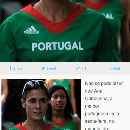
Share
Tweet
+ 1
Mail
Não se pode dizer
que Ana
Cabecinha, a
melhor
portuguesa, esta
sexta-feira, no
mundial de