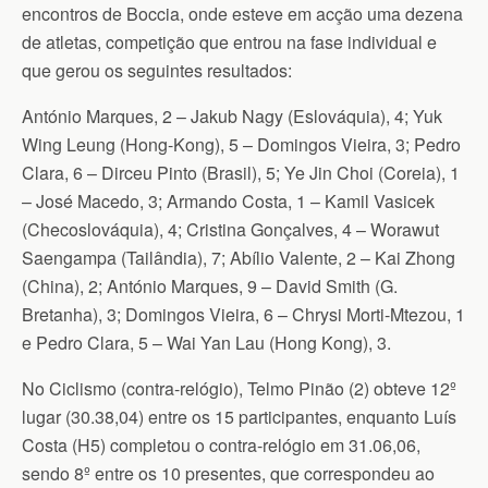
encontros de Boccia, onde esteve em acção uma dezena
de atletas, competição que entrou na fase individual e
que gerou os seguintes resultados:
António Marques, 2 – Jakub Nagy (Eslováquia), 4; Yuk
Wing Leung (Hong-Kong), 5 – Domingos Vieira, 3; Pedro
Clara, 6 – Dirceu Pinto (Brasil), 5; Ye Jin Choi (Coreia), 1
– José Macedo, 3; Armando Costa, 1 – Kamil Vasicek
(Checoslováquia), 4; Cristina Gonçalves, 4 – Worawut
Saengampa (Tailândia), 7; Abílio Valente, 2 – Kai Zhong
(China), 2; António Marques, 9 – David Smith (G.
Bretanha), 3; Domingos Vieira, 6 – Chrysi Morti-Mtezou, 1
e Pedro Clara, 5 – Wai Yan Lau (Hong Kong), 3.
No Ciclismo (contra-relógio), Telmo Pinão (2) obteve 12º
lugar (30.38,04) entre os 15 participantes, enquanto Luís
Costa (H5) completou o contra-relógio em 31.06,06,
sendo 8º entre os 10 presentes, que correspondeu ao