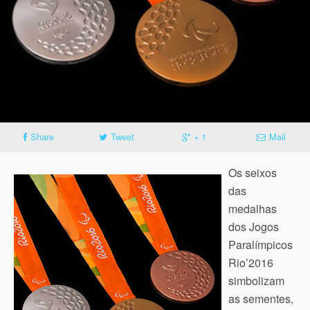
Share
Tweet
+ 1
Mail
Os seixos
das
medalhas
dos Jogos
Paralímpicos
Rio’2016
simbolizam
as sementes,