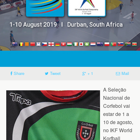
Share
Tweet
+ 1
Mail
A Seleção
Nacional de
Corfebol vai
estar de 1 a
10 de agosto,
no IKF World
Korfball