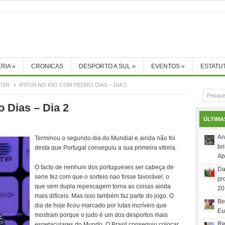
RIA
»
CRONICAS
DESPORTO A SUL
»
EVENTOS
»
ESTATU
TOR
IPPON NO RIO COM PEDRO DIAS – DIA 2
 Dias – Dia 2
ÚLTIMA
An
Terminou o segundo dia do Mundial e ainda não foi
br
desta que Portugal conseguiu a sua primeira vitoria.
Ab
O facto de nenhum dos portugueses ser cabeça de
Da
serie fez com que o sorteio nao fosse favorável, o
pr
que sem dupla repescagem torna as coisas ainda
20
mais difíceis. Mas isso também faz parte do jogo. O
Be
dia de hoje ficou marcado por lutas incríveis que
Eu
mostram porque o judo é um dos desportos mais
Re
espetaculares do Mundo. O Brasil conseguiu colocar