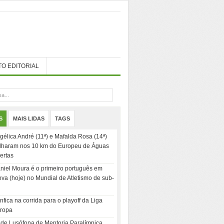
TO EDITORIAL
S
MAIS LIDAS
TAGS
gélica André (11ª) e Mafalda Rosa (14ª)
ilharam nos 10 km do Europeu de Águas
ertas
niel Moura é o primeiro português em
ova (hoje) no Mundial de Atletismo de sub-
nfica na corrida para o playoff da Liga
ropa
de Lusófona de Mentoria Paralímpica