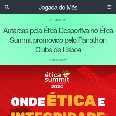
Jogada do Mês
2024/07/12
Autarcas pela Ética Desportiva no Ética
Summit promovido pelo Panathlon
Clube de Lisboa
Artur Madeira