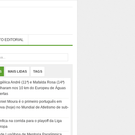
TO EDITORIAL
S
MAIS LIDAS
TAGS
gélica André (11ª) e Mafalda Rosa (14ª)
ilharam nos 10 km do Europeu de Águas
ertas
niel Moura é o primeiro português em
ova (hoje) no Mundial de Atletismo de sub-
nfica na corrida para o playoff da Liga
ropa
de Lusófona de Mentoria Paralímpica