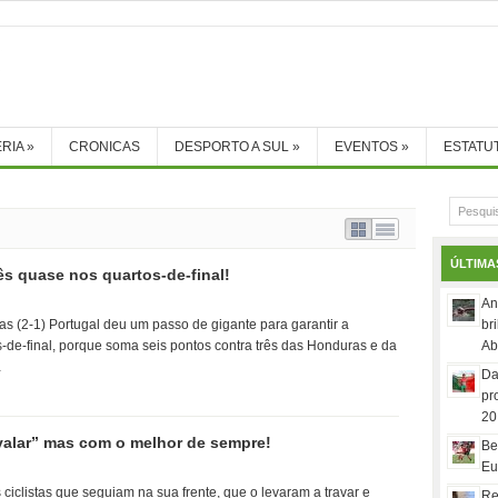
RIA
»
CRONICAS
DESPORTO A SUL
»
EVENTOS
»
ESTATU
ÚLTIMA
s quase nos quartos-de-final!
An
s (2-1) Portugal deu um passo de gigante para garantir a
br
-de-final, porque soma seis pontos contra três das Honduras e da
Ab
…
Da
pr
20
valar” mas com o melhor de sempre!
Be
Eu
ciclistas que seguiam na sua frente, que o levaram a travar e
Re