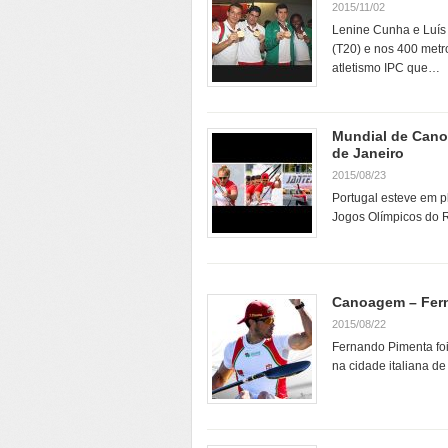
2015/11/02
Lenine Cunha e Luís 
(T20) e nos 400 metr
atletismo IPC que…
Mundial de Cano
de Janeiro
2015/08/23
Portugal esteve em p
Jogos Olímpicos do Ri
Canoagem – Fern
2015/08/22
Fernando Pimenta foi
na cidade italiana d