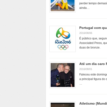
perder tempo demasi
ainda…
Portugal com qu
2016/08/06
É público que, segu
Associated Press, qu
duas de bronze.
Até um dia caro 
2016/08/01
Faleceu este domingo
a principal figura d
…
Atletismo (Mundi