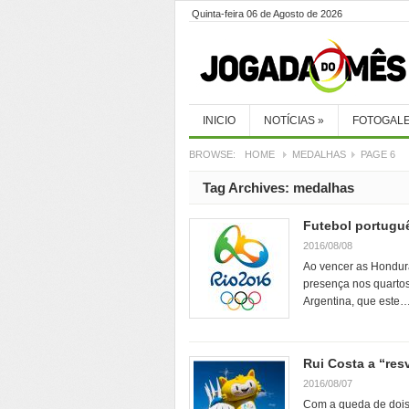
Quinta-feira 06 de Agosto de 2026
INICIO
NOTÍCIAS
»
FOTOGALE
BROWSE:
HOME
MEDALHAS
PAGE 6
Tag Archives:
medalhas
Futebol portuguê
2016/08/08
Ao vencer as Hondura
presença nos quartos
Argentina, que este
Rui Costa a “res
2016/08/07
Com a queda de dois 